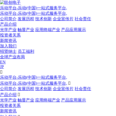
乐动平台-乐动(中国)一站式服务平台,
乐动平台-乐动(中国)一站式服务平台,
公司简介
发展历程
技术创新
企业宣传片
社会责任
产品介绍
光学产业
触显产业
应用终端产业
产品应用展示
投资者关系
新闻资讯
加入我们
招贤纳士
员工福利
全球产业布局
EN
JP

乐动平台-乐动(中国)一站式服务平台,
乐动平台-乐动(中国)一站式服务平台,

公司简介
发展历程
技术创新
企业宣传片
社会责任
产品介绍

光学产业
触显产业
应用终端产业
产品应用展示
投资者关系
新闻资讯