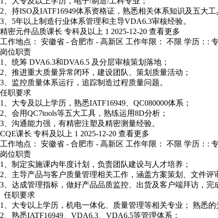
1、大专及以上学历，电子/制造/工科专业；
2、持ISO及IATF16949体系资格证，熟悉相关体系知识及五大
3、5年以上制造行业体系管理和主导VDA6.3审核经验。
精密元件品质课长
专科及以上
1
2025-12-20
查看更多
工作地点： 安徽省 - 合肥市 - 高新区
工作年限： 不限
学历：: 
岗位职责
1、统筹 DVA6.3和DVA6.5 及分层审核策划落地；
2、推进重大质量异常闭环，建设团队、策划质量活动；
3、监控质量体系运行，追踪制造过程质量问题。
任职要求
1、大专及以上学历，熟悉IATF16949、QC080000体系；
2、会用QC7tools等五大工具，熟练运用8D分析；
3、沟通能力强，有精密注塑及精密测量经验。
CQE课长
专科及以上
1
2025-12-20
查看更多
工作地点： 安徽省 - 合肥市 - 高新区
工作年限： 不限
学历：: 
岗位职责
1、制定实施课内年度计划，负责团队建设与人才培养；
2、主导产品与客户质量管理相关工作，涵盖方案策划、文件评
3、达成管理指标，做好产品品质监控、出货及客户端拜访，完
任职要求
1、大专以上学历，机电一体化、质量管理等相关专业； 熟悉
2、熟悉IATF16949、VDA6.3、VDA6.5等管理体系；