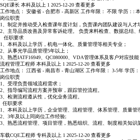
SQE课长
本科及以上
1
2025-12-20
查看更多
工作地点： 安徽省 - 合肥市 - 高新区
工作年限： 不限
学历：: 
岗位职责
1、制定并推动受入检查课年度计划，负责课内团队建设与人才
2、主导品质改善及异常客诉处理。 负责来料检查、数据总结、
任职要求
1、本科及以上学历，机电一体化、质量管理等相关专业；
2、从事光学品质管理5年以上；
3、熟悉IATF16949、QC080000、VDA管理体系及客户对应技
流程管理工程师
本科及以上
1
2025-12-20
查看更多
工作地点： 江西省 - 南昌市 - 青山湖区
工作年限： 3-5年
学历：
岗位职责
1、受理负责领域流程需求；
2、指导编写流程方案并预审，跟踪管控流程。
3、检测流程遵从性，优化业务流程。
任职要求
1、本科及以上学历，企业管理、流程管理、体系管理、质量管
2、3年及以上同岗位工作经验;
3、熟悉流程管理、项目管理，熟悉组织、流程、制度相关知识
车载CQE工程师
专科及以上
1
2025-12-20
查看更多