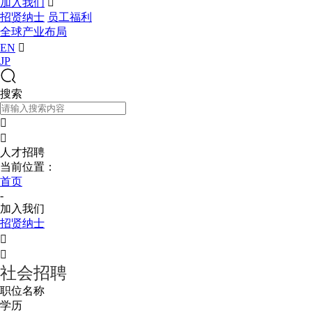
加入我们

招贤纳士
员工福利
全球产业布局
EN

JP
搜索


人才招聘
当前位置：
首页
-
加入我们
招贤纳士


社会招聘
职位名称
学历