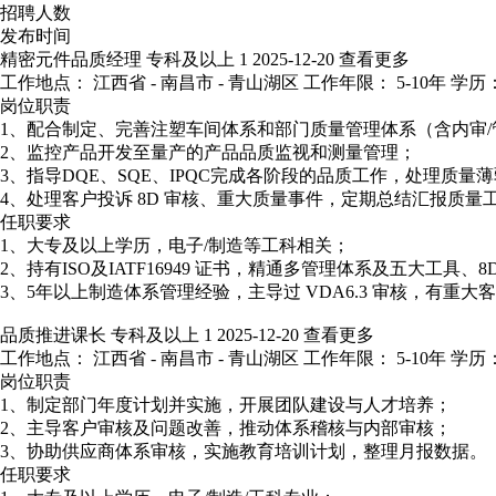
招聘人数
发布时间
精密元件品质经理
专科及以上
1
2025-12-20
查看更多
工作地点： 江西省 - 南昌市 - 青山湖区
工作年限： 5-10年
学历：
岗位职责
1、配合制定、完善注塑车间体系和部门质量管理体系（含内审/
2、监控产品开发至量产的产品品质监视和测量管理；
3、指导DQE、SQE、IPQC完成各阶段的品质工作，处理质量
4、处理客户投诉 8D 审核、重大质量事件，定期总结汇报质量
任职要求
1、大专及以上学历，电子/制造等工科相关；
2、持有ISO及IATF16949 证书，精通多管理体系及五大工具、8
3、5年以上制造体系管理经验，主导过 VDA6.3 审核，有重大
品质推进课长
专科及以上
1
2025-12-20
查看更多
工作地点： 江西省 - 南昌市 - 青山湖区
工作年限： 5-10年
学历：
岗位职责
1、制定部门年度计划并实施，开展团队建设与人才培养；
2、主导客户审核及问题改善，推动体系稽核与内部审核；
3、协助供应商体系审核，实施教育培训计划，整理月报数据。
任职要求