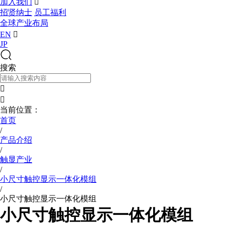
加入我们

招贤纳士
员工福利
全球产业布局
EN

JP
搜索


当前位置：
首页
/
产品介绍
/
触显产业
/
小尺寸触控显示一体化模组
/
小尺寸触控显示一体化模组
小尺寸触控显示一体化模组