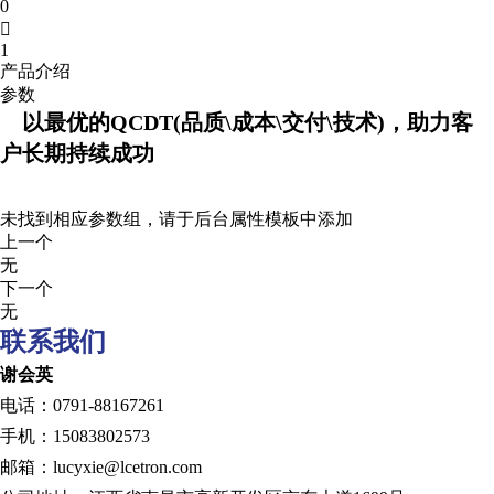
0

1
产品介绍
参数
以最优的QCDT(品质\成本\交付\技术)，助力客
户长期持续成功
未找到相应参数组，请于后台属性模板中添加
上一个
无
下一个
无
联系我们
谢会英
电话：0791-88167261
手机：15083802573
邮箱：lucyxie@lcetron.com