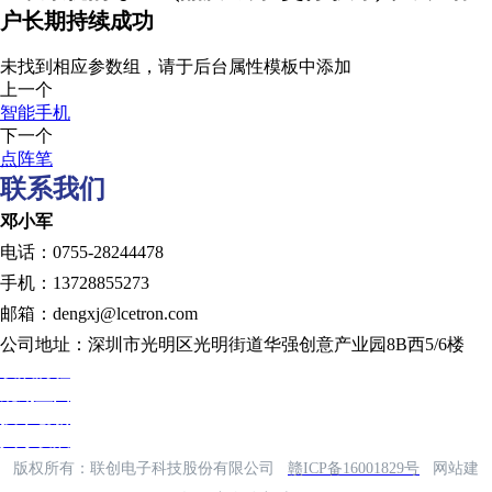
户长期持续成功
未找到相应参数组，请于后台属性模板中添加
上一个
智能手机
下一个
点阵笔
联系我们
邓小军
电话：0755-28244478
手机：13728855273
邮箱：dengxj@lcetron.com
公司地址：深圳市光明区光明街道华强创意产业园8B西5/6楼
发展历程
规划蓝图
技术创新
人才发展
版权所有：联创电子科技股份有限公司
赣ICP备16001829号
网站建