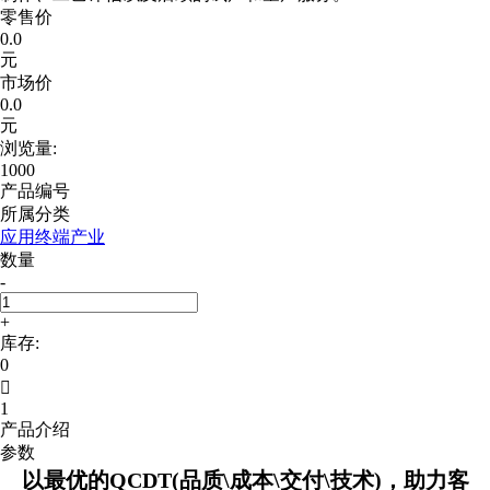
零售价
0.0
元
市场价
0.0
元
浏览量:
1000
产品编号
所属分类
应用终端产业
数量
-
+
库存:
0

1
产品介绍
参数
以最优的QCDT(品质\成本\交付\技术)，助力客