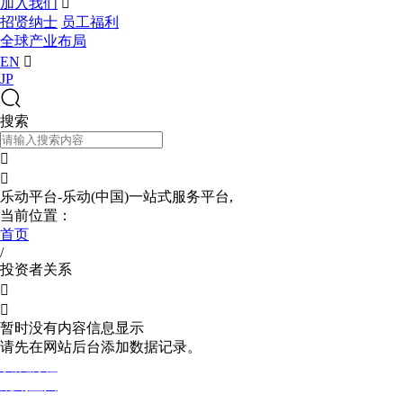
加入我们

招贤纳士
员工福利
全球产业布局
EN

JP
搜索


乐动平台-乐动(中国)一站式服务平台,
当前位置：
首页
/
投资者关系


暂时没有内容信息显示
请先在网站后台添加数据记录。
发展历程
规划蓝图