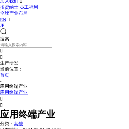
加入我们

招贤纳士
员工福利
全球产业布局
EN

JP
搜索


生产研发
当前位置：
首页
-
应用终端产业
应用终端产业


应用终端产业
分类：
其他