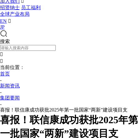
加入我们

招贤纳士
员工福利
全球产业布局
EN

JP
搜索


当前位置：
首页
-
新闻资讯
-
集团要闻
-
喜报！联信康成功获批2025年第一批国家“两新”建设项目支
喜报！联信康成功获批2025年第
一批国家“两新”建设项目支