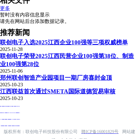
相关文件
更多
暂时没有内容信息显示
请先在网站后台添加数据记录。
推荐新闻
联创电子入选2025江西企业100强等三项权威榜单
2025-11-28
联创电子荣登2025江西民营企业100强第38位、制造
业100强第28位
2025-11-06
郑州联创智造产业园项目一期厂房喜封金顶
2025-10-23
江西联益首次通过SMETA国际道德贸易审核
2025-10-23
发展历程
规划蓝图
技术创新
人才发展
版权所有：联创电子科技股份有限公司
赣ICP备16001829号
网站建