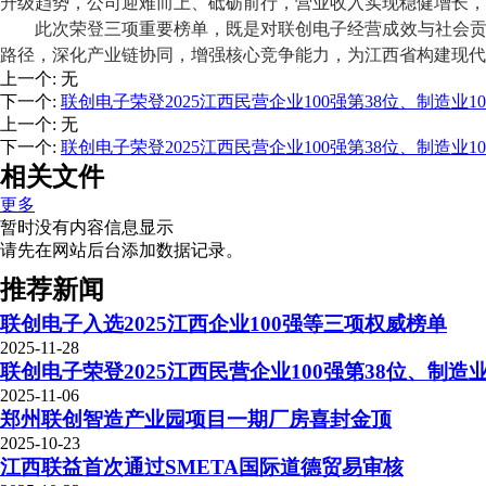
升级趋势，公司迎难而上、砥砺前行，营业收入实现稳健增长，
此次荣登三项重要榜单，既是对联创电子经营成效与社会
路径，深化产业链协同，增强核心竞争能力，为江西省构建现代
上一个
:
无
下一个
:
联创电子荣登2025江西民营企业100强第38位、制造业10
上一个
:
无
下一个
:
联创电子荣登2025江西民营企业100强第38位、制造业10
相关文件
更多
暂时没有内容信息显示
请先在网站后台添加数据记录。
推荐新闻
联创电子入选2025江西企业100强等三项权威榜单
2025-11-28
联创电子荣登2025江西民营企业100强第38位、制造业
2025-11-06
郑州联创智造产业园项目一期厂房喜封金顶
2025-10-23
江西联益首次通过SMETA国际道德贸易审核